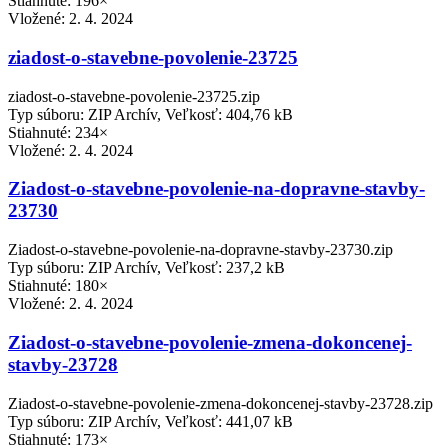
Stiahnuté: 196×
Vložené:
2. 4. 2024
ziadost-o-stavebne-povolenie-23725
ziadost-o-stavebne-povolenie-23725.zip
Typ súboru: ZIP Archív, Veľkosť: 404,76 kB
Stiahnuté: 234×
Vložené:
2. 4. 2024
Ziadost-o-stavebne-povolenie-na-dopravne-stavby-
23730
Ziadost-o-stavebne-povolenie-na-dopravne-stavby-23730.zip
Typ súboru: ZIP Archív, Veľkosť: 237,2 kB
Stiahnuté: 180×
Vložené:
2. 4. 2024
Ziadost-o-stavebne-povolenie-zmena-dokoncenej-
stavby-23728
Ziadost-o-stavebne-povolenie-zmena-dokoncenej-stavby-23728.zip
Typ súboru: ZIP Archív, Veľkosť: 441,07 kB
Stiahnuté: 173×