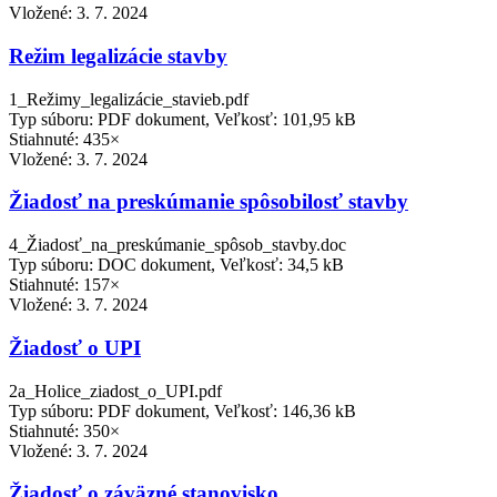
Vložené:
3. 7. 2024
Režim legalizácie stavby
1_Režimy_legalizácie_stavieb.pdf
Typ súboru: PDF dokument, Veľkosť: 101,95 kB
Stiahnuté: 435×
Vložené:
3. 7. 2024
Žiadosť na preskúmanie spôsobilosť stavby
4_Žiadosť_na_preskúmanie_spôsob_stavby.doc
Typ súboru: DOC dokument, Veľkosť: 34,5 kB
Stiahnuté: 157×
Vložené:
3. 7. 2024
Žiadosť o UPI
2a_Holice_ziadost_o_UPI.pdf
Typ súboru: PDF dokument, Veľkosť: 146,36 kB
Stiahnuté: 350×
Vložené:
3. 7. 2024
Žiadosť o záväzné stanovisko