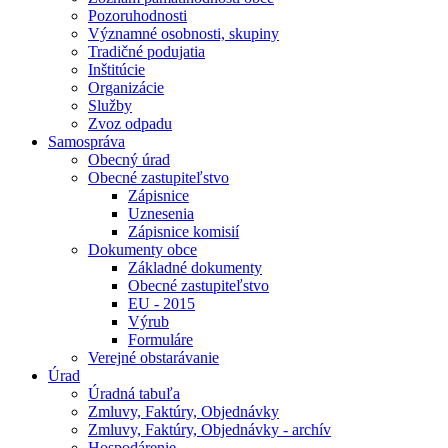
Pozoruhodnosti
Významné osobnosti, skupiny
Tradičné podujatia
Inštitúcie
Organizácie
Služby
Zvoz odpadu
Samospráva
Obecný úrad
Obecné zastupiteľstvo
Zápisnice
Uznesenia
Zápisnice komisií
Dokumenty obce
Základné dokumenty
Obecné zastupiteľstvo
EU - 2015
Výrub
Formuláre
Verejné obstarávanie
Úrad
Úradná tabuľa
Zmluvy, Faktúry, Objednávky
Zmluvy, Faktúry, Objednávky - archív
Hospodárenie