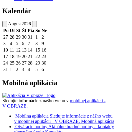
Kalendár
August
2026
Po
Ut
St
Št
Pia
So
Ne
27
28
29
30
31
1
2
3
4
5
6
7
8
9
10
11
12
13
14
15
16
17
18
19
20
21
22
23
24
25
26
27
28
29
30
31
1
2
3
4
5
6
Mobilná aplikácia
Sledujte informácie z nášho webu v
mobilnej aplikácii -
V OBRAZE.
Mobilná aplikácia
Sledujte informácie z nášho webu
v mobilnej aplikácii - V OBRAZE.
Mobilná aplikácia
Otváracie hodiny
Aktuálne úradné hodiny a kontakty
obecného úradu
Kontakty