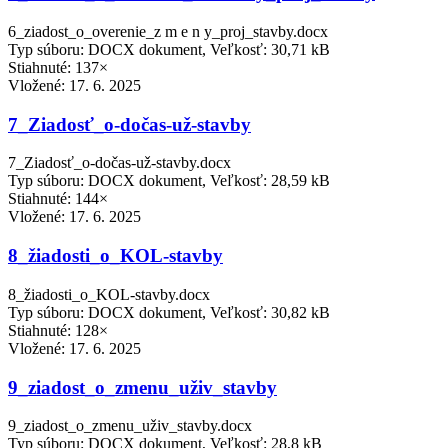
6_ziadost_o_overenie_z m e n y_proj_stavby.docx
Typ súboru: DOCX dokument, Veľkosť: 30,71 kB
Stiahnuté: 137×
Vložené:
17. 6. 2025
7_Ziadosť_o-dočas-už-stavby
7_Ziadosť_o-dočas-už-stavby.docx
Typ súboru: DOCX dokument, Veľkosť: 28,59 kB
Stiahnuté: 144×
Vložené:
17. 6. 2025
8_žiadosti_o_KOL-stavby
8_žiadosti_o_KOL-stavby.docx
Typ súboru: DOCX dokument, Veľkosť: 30,82 kB
Stiahnuté: 128×
Vložené:
17. 6. 2025
9_ziadost_o_zmenu_uživ_stavby
9_ziadost_o_zmenu_uživ_stavby.docx
Typ súboru: DOCX dokument, Veľkosť: 28,8 kB