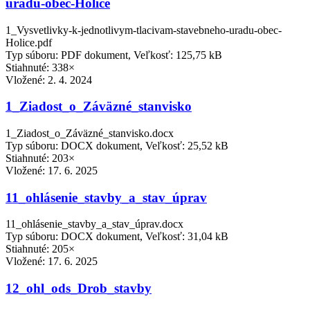
uradu-obec-Holice
1_Vysvetlivky-k-jednotlivym-tlacivam-stavebneho-uradu-obec-
Holice.pdf
Typ súboru: PDF dokument, Veľkosť: 125,75 kB
Stiahnuté: 338×
Vložené:
2. 4. 2024
1_Ziadost_o_Záväzné_stanvisko
1_Ziadost_o_Záväzné_stanvisko.docx
Typ súboru: DOCX dokument, Veľkosť: 25,52 kB
Stiahnuté: 203×
Vložené:
17. 6. 2025
11_ohlásenie_stavby_a_stav_úprav
11_ohlásenie_stavby_a_stav_úprav.docx
Typ súboru: DOCX dokument, Veľkosť: 31,04 kB
Stiahnuté: 205×
Vložené:
17. 6. 2025
12_ohl_ods_Drob_stavby