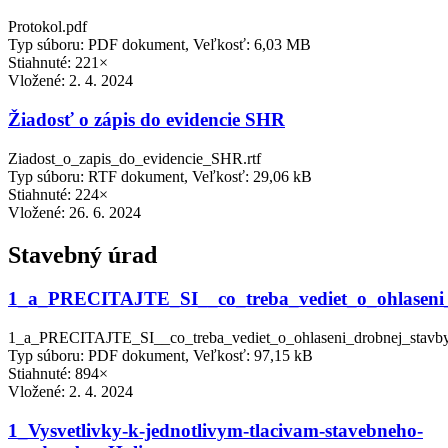
Protokol.pdf
Typ súboru: PDF dokument, Veľkosť: 6,03 MB
Stiahnuté: 221×
Vložené:
2. 4. 2024
Žiadosť o zápis do evidencie SHR
Ziadost_o_zapis_do_evidencie_SHR.rtf
Typ súboru: RTF dokument, Veľkosť: 29,06 kB
Stiahnuté: 224×
Vložené:
26. 6. 2024
Stavebný úrad
1_a_PRECITAJTE_SI__co_treba_vediet_o_ohlaseni_
1_a_PRECITAJTE_SI__co_treba_vediet_o_ohlaseni_drobnej_stavby
Typ súboru: PDF dokument, Veľkosť: 97,15 kB
Stiahnuté: 894×
Vložené:
2. 4. 2024
1_Vysvetlivky-k-jednotlivym-tlacivam-stavebneho-