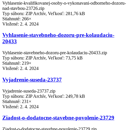
Vyhlasenie-kvalifikovanej-osoby-o-vykonavani-odborneho-dozoru-
nad-stavbou-23726.zip
Typ súboru: ZIP Archív, Veľkosť: 281,76 kB
Stiahnuté: 266×
Vložené:
2. 4. 2024
Vyhlasenie-stavebneho-dozoru-pre-kolaudaciu-
20433
Vyhlasenie-stavebneho-dozoru-pre-kolaudaciu-20433.zip
Typ súboru: ZIP Archív, Veľkosť: 73,75 kB
Stiahnuté: 219×
Vložené:
2. 4. 2024
Vyjadrenie-suseda-23737
Vyjadrenie-suseda-23737.zip
Typ súboru: ZIP Archív, Veľkosť: 249,78 kB
Stiahnuté: 231×
Vložené:
2. 4. 2024
Ziadost-o-dodatocne-stavebne-povolenie-23729
Ziadost-o-dodatocne-stavebne-povolenie-23729.zip