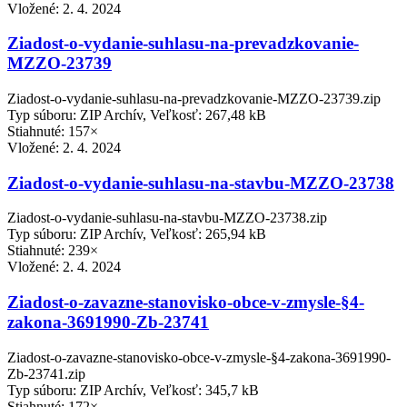
Vložené:
2. 4. 2024
Ziadost-o-vydanie-suhlasu-na-prevadzkovanie-
MZZO-23739
Ziadost-o-vydanie-suhlasu-na-prevadzkovanie-MZZO-23739.zip
Typ súboru: ZIP Archív, Veľkosť: 267,48 kB
Stiahnuté: 157×
Vložené:
2. 4. 2024
Ziadost-o-vydanie-suhlasu-na-stavbu-MZZO-23738
Ziadost-o-vydanie-suhlasu-na-stavbu-MZZO-23738.zip
Typ súboru: ZIP Archív, Veľkosť: 265,94 kB
Stiahnuté: 239×
Vložené:
2. 4. 2024
Ziadost-o-zavazne-stanovisko-obce-v-zmysle-§4-
zakona-3691990-Zb-23741
Ziadost-o-zavazne-stanovisko-obce-v-zmysle-§4-zakona-3691990-
Zb-23741.zip
Typ súboru: ZIP Archív, Veľkosť: 345,7 kB
Stiahnuté: 172×