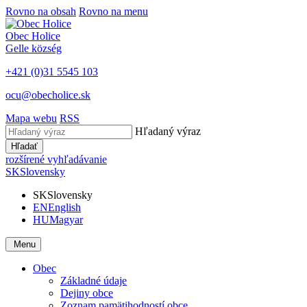
Rovno na obsah
Rovno na menu
Obec
Holice
Gelle
község
+421 (0)31 5545 103
ocu@obecholice.sk
Mapa webu
RSS
Hľadaný výraz
Hľadať
rozšírené vyhľadávanie
SK
Slovensky
SK
Slovensky
EN
English
HU
Magyar
Menu
Obec
Základné údaje
Dejiny obce
Zoznam pamätihodností obce