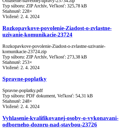
Ohlasenie-stavebnej-upravy-23734.zip
Typ súboru: ZIP Archív, Veľkosť: 325,78 kB
Stiahnuté: 228×
Vložené:
2. 4. 2024
Rozkopavkove-povolenie-Ziadost-o-zvlastne-
uzivanie-komunikacie-23724
Rozkopavkove-povolenie-Ziadost-o-zvlastne-uzivanie-
komunikacie-23724.zip
Typ súboru: ZIP Archív, Veľkosť: 273,38 kB
Stiahnuté: 253×
Vložené:
2. 4. 2024
Spravne-poplatky
Spravne-poplatky.pdf
Typ súboru: PDF dokument, Veľkosť: 54,31 kB
Stiahnuté: 248×
Vložené:
2. 4. 2024
Vyhlasenie-kvalifikovanej-osoby-o-vykonavani-
odborneho-dozoru-nad-stavbou-23726