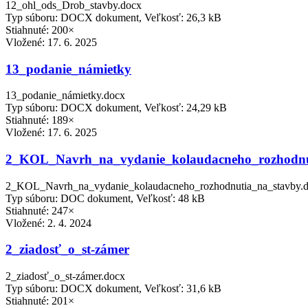
12_ohl_ods_Drob_stavby.docx
Typ súboru: DOCX dokument, Veľkosť: 26,3 kB
Stiahnuté: 200×
Vložené:
17. 6. 2025
13_podanie_námietky
13_podanie_námietky.docx
Typ súboru: DOCX dokument, Veľkosť: 24,29 kB
Stiahnuté: 189×
Vložené:
17. 6. 2025
2_KOL_Navrh_na_vydanie_kolaudacneho_rozhodnu
2_KOL_Navrh_na_vydanie_kolaudacneho_rozhodnutia_na_stavby.
Typ súboru: DOC dokument, Veľkosť: 48 kB
Stiahnuté: 247×
Vložené:
2. 4. 2024
2_ziadosť_o_st-zámer
2_ziadosť_o_st-zámer.docx
Typ súboru: DOCX dokument, Veľkosť: 31,6 kB
Stiahnuté: 201×