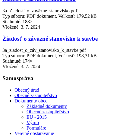
3a_Ziadosť_o_zaväzné_stanovisko.pdf
Typ súboru: PDF dokument, Veľkosť: 179,52 kB
Stiahnuté: 188×
Vložené:
3. 7. 2024
Žiadosť o záväzné stanovisko k stavbe
3a_ziadost_o_záv_stanovisko_k_stavbe.pdf
Typ súboru: PDF dokument, Veľkosť: 198,31 kB
Stiahnuté: 174×
Vložené:
3. 7. 2024
Samospráva
Obecný úrad
Obecné zastupiteľstvo
Dokumenty obce
Základné dokumenty
Obecné zastupiteľstvo
EU - 2015
Výrub
Formuláre
Verejné obstarávanie