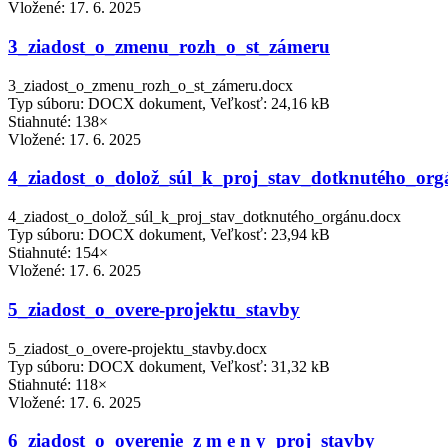
Vložené:
17. 6. 2025
3_ziadost_o_zmenu_rozh_o_st_zámeru
3_ziadost_o_zmenu_rozh_o_st_zámeru.docx
Typ súboru: DOCX dokument, Veľkosť: 24,16 kB
Stiahnuté: 138×
Vložené:
17. 6. 2025
4_ziadost_o_dolož_súl_k_proj_stav_dotknutého_or
4_ziadost_o_dolož_súl_k_proj_stav_dotknutého_orgánu.docx
Typ súboru: DOCX dokument, Veľkosť: 23,94 kB
Stiahnuté: 154×
Vložené:
17. 6. 2025
5_ziadost_o_overe-projektu_stavby
5_ziadost_o_overe-projektu_stavby.docx
Typ súboru: DOCX dokument, Veľkosť: 31,32 kB
Stiahnuté: 118×
Vložené:
17. 6. 2025
6_ziadost_o_overenie_z m e n y_proj_stavby