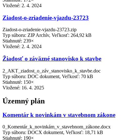
Vložené:
2. 4. 2024
Ziadost-o-zriadenie-vjazdu-23723
Ziadost-o-zriadenie-vjazdu-23723.zip
Typ súboru: ZIP Archív, Veľkosť: 264,92 kB
Stiahnuté: 239×
Vložené:
2. 4. 2024
Žiadosť o záväzné stanovisko k stavbe
2_AKT_ziadost_o_záv_stanovisko_k_stavbe.doc
Typ súboru: DOC dokument, Veľkosť: 70 kB
Stiahnuté: 150×
Vložené:
16. 4. 2025
Územný plán
Komentár k novinkám v stavebnom zákone
0_Komentár_k_novinkám_v_stavebnom_zákone.docx
Typ súboru: DOCX dokument, Veľkosť: 18,71 kB
Stiahnuté: 190×