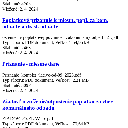
Stiahnuté: 420×
Vložené:
2. 4. 2024
Poplatkové prizannie k miestn. popl. za kom.
odpady a dr. st. odpady
oznamenie-poplatkovej-povinnosti-zakomunalny-odpad-_2_.pdf
Typ súboru: PDF dokument, Veľkosť: 54,96 kB
Stiahnuté: 246×
Vložené:
2. 4. 2024
Priznanie - miestne dane
Priznanie_komplet_tlacivo-od-09_2023.pdf
Typ súboru: PDF dokument, Veľkosť: 2,21 MB
Stiahnuté: 309×
Vložené:
2. 4. 2024
Žiadosť o zníženie/odpustenie poplatku za zber
komunálneho odpadu
ZIADOST-O-ZLAVUx.pdf
Typ súboru: PDF dokument, Veľkosť: 79,64 kB