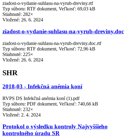
ziadost-o-vydanie-suhlasu-na-vyrub-dreviny.rtf
Typ súboru: RTF dokument, Veľkosť: 69,03 kB
Stiahnuté: 282×
Vložené:
26. 6. 2024
ziadost-o-vydanie-suhlasu-na-vyrub-dreviny.doc
ziadost-o-vydanie-suhlasu-na-vyrub-dreviny.doc.rtf
Typ súboru: RTF dokument, Veľkosť: 72,96 kB
Stiahnuté: 225×
Vložené:
26. 6. 2024
SHR
2018-03 - Infekčná anémia koní
RVPS DS Infekčná anémia koní (1).pdf
Typ súboru: PDF dokument, Veľkosť: 740,66 kB
Stiahnuté: 232×
Vložené:
2. 4. 2024
Protokol o výsledku kontroly Najvyššieho
kontrolného úradu SR