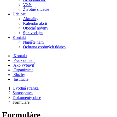
VZN
Životné situácie
Udalosti
Aktuality
Kalendár akcií
Obecné noviny
Spravodajca
Kontakt
Napíšte nám
Ochrana osobných údajov
Kontakt
Zvoz odpadu
Ako vybaviť
Organizácie
Služby
Inštitúcie
Úvodná stránka
Samospráva
Dokumenty obce
Formuláre
Formuláre