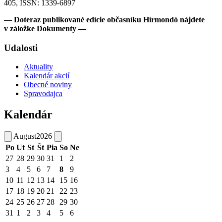
405, ISSN: 1339-6897
— Doteraz publikované edície občasníku Hírmondó nájdete
v záložke Dokumenty —
Udalosti
Aktuality
Kalendár akcií
Obecné noviny
Spravodajca
Kalendár
August
2026
Po
Ut
St
Št
Pia
So
Ne
27
28
29
30
31
1
2
3
4
5
6
7
8
9
10
11
12
13
14
15
16
17
18
19
20
21
22
23
24
25
26
27
28
29
30
31
1
2
3
4
5
6