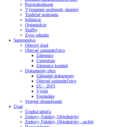
Pozoruhodnosti
Významné osobnosti, skupiny
Tradičné podujatia
Inštitúcie
Organizácie
Služby
Zvoz odpadu
Samospráva
Obecný úrad
Obecné zastupiteľstvo
Zápisnice
Uznesenia
Zápisnice komisií
Dokumenty obce
Základné dokumenty
Obecné zastupiteľstvo
EU - 2015
Výrub
Formuláre
Verejné obstarávanie
Úrad
Úradná tabuľa
Zmluvy, Faktúry, Objednávky
Zmluvy, Faktúry, Objednávky - archív
Hospodárenie