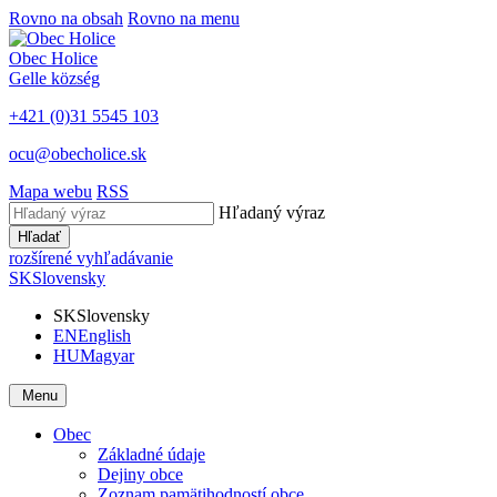
Rovno na obsah
Rovno na menu
Obec
Holice
Gelle
község
+421 (0)31 5545 103
ocu@obecholice.sk
Mapa webu
RSS
Hľadaný výraz
Hľadať
rozšírené vyhľadávanie
SK
Slovensky
SK
Slovensky
EN
English
HU
Magyar
Menu
Obec
Základné údaje
Dejiny obce
Zoznam pamätihodností obce