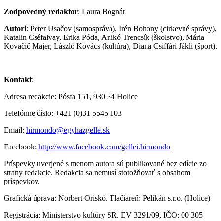
Zodpovedný redaktor
: Laura Bognár
Autori
: Peter Usačov (samospráva), Irén Bohony (cirkevné správy),
Katalin Cséfalvay, Erika Póda, Anikó Trencsík (školstvo), Mária
Kovačič Majer, László Kovács (kultúra), Diana Csiffári Jákli (šport).
Kontakt
:
Adresa redakcie: Pósfa 151, 930 34 Holice
Telefónne číslo: +421 (0)31 5545 103
Email:
hirmondo@egyhazgelle.sk
Facebook:
http://www.facebook.com/gellei.hirmondo
Príspevky uverjené s menom autora sú publikované bez edície zo
strany redakcie. Redakcia sa nemusí stotožňovať s obsahom
príspevkov.
Grafická úprava: Norbert Oriskó. Tlačiareň: Pelikán s.r.o. (Holice)
Registrácia: Ministerstvo kultúry SR. EV 3291/09, IČO: 00 305