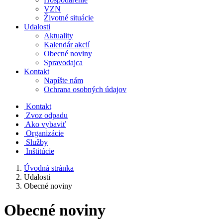
VZN
Životné situácie
Udalosti
Aktuality
Kalendár akcií
Obecné noviny
Spravodajca
Kontakt
Napíšte nám
Ochrana osobných údajov
Kontakt
Zvoz odpadu
Ako vybaviť
Organizácie
Služby
Inštitúcie
Úvodná stránka
Udalosti
Obecné noviny
Obecné noviny