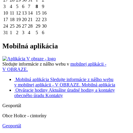
3
4
5
6
7
8
9
10
11
12
13
14
15
16
17
18
19
20
21
22
23
24
25
26
27
28
29
30
31
1
2
3
4
5
6
Mobilná aplikácia
Sledujte informácie z nášho webu v
mobilnej aplikácii -
V OBRAZE.
Mobilná aplikácia
Sledujte informácie z nášho webu
v mobilnej aplikácii - V OBRAZE.
Mobilná aplikácia
Otváracie hodiny
Aktuálne úradné hodiny a kontakty
obecného úradu
Kontakty
Geoportál
Obce Holice - cintoríny
Geoportál