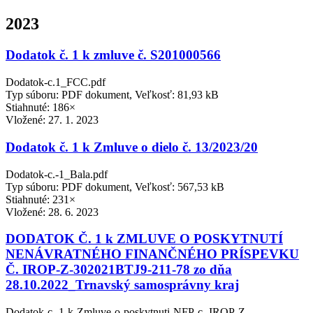
2023
Dodatok č. 1 k zmluve č. S201000566
Dodatok-c.1_FCC.pdf
Typ súboru: PDF dokument, Veľkosť: 81,93 kB
Stiahnuté: 186×
Vložené:
27. 1. 2023
Dodatok č. 1 k Zmluve o dielo č. 13/2023/20
Dodatok-c.-1_Bala.pdf
Typ súboru: PDF dokument, Veľkosť: 567,53 kB
Stiahnuté: 231×
Vložené:
28. 6. 2023
DODATOK Č. 1 k ZMLUVE O POSKYTNUTÍ
NENÁVRATNÉHO FINANČNÉHO PRÍSPEVKU
Č. IROP-Z-302021BTJ9-211-78 zo dňa
28.10.2022_Trnavský samosprávny kraj
Dodatok-c.-1-k-Zmluve-o-poskytnuti-NFP-c.-IROP-Z-