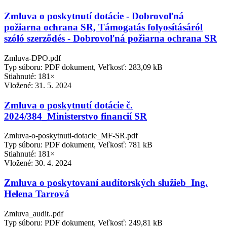
Zmluva o poskytnutí dotácie - Dobrovoľná
požiarna ochrana SR, Támogatás folyosításáról
szóló szerződés - Dobrovoľná požiarna ochrana SR
Zmluva-DPO.pdf
Typ súboru: PDF dokument, Veľkosť: 283,09 kB
Stiahnuté: 181×
Vložené:
31. 5. 2024
Zmluva o poskytnutí dotácie č.
2024/384_Ministerstvo financií SR
Zmluva-o-poskytnuti-dotacie_MF-SR.pdf
Typ súboru: PDF dokument, Veľkosť: 781 kB
Stiahnuté: 181×
Vložené:
30. 4. 2024
Zmluva o poskytovaní audítorských služieb_Ing.
Helena Tarrová
Zmluva_audit..pdf
Typ súboru: PDF dokument, Veľkosť: 249,81 kB