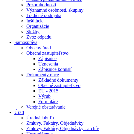
Pozoruhodnosti
Významné osobnosti, skupiny
Tradičné podujatia
Inštitúcie
Organizácie
Služby
Zvoz odpadu
Samospráva
Obecný úrad
Obecné zastupiteľstvo
Zápisnice
Uznesenia
Zápisnice komisií
Dokumenty obce
Základné dokumenty
Obecné zastupiteľstvo
EU - 2015
Výrub
Formuláre
Verejné obstarávanie
Úrad
Úradná tabuľa
Zmluvy, Faktúry, Objednávky
Zmluvy, Faktúry, Objednávky - archív
Hospodárenie