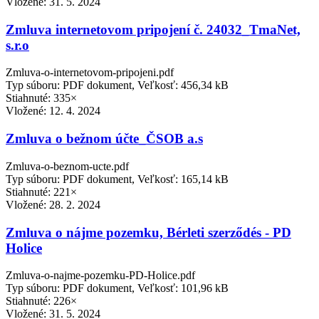
Vložené:
31. 5. 2024
Zmluva internetovom pripojení č. 24032_TmaNet,
s.r.o
Zmluva-o-internetovom-pripojeni.pdf
Typ súboru: PDF dokument, Veľkosť: 456,34 kB
Stiahnuté: 335×
Vložené:
12. 4. 2024
Zmluva o bežnom účte_ČSOB a.s
Zmluva-o-beznom-ucte.pdf
Typ súboru: PDF dokument, Veľkosť: 165,14 kB
Stiahnuté: 221×
Vložené:
28. 2. 2024
Zmluva o nájme pozemku, Bérleti szerződés - PD
Holice
Zmluva-o-najme-pozemku-PD-Holice.pdf
Typ súboru: PDF dokument, Veľkosť: 101,96 kB
Stiahnuté: 226×
Vložené:
31. 5. 2024