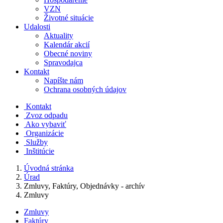
VZN
Životné situácie
Udalosti
Aktuality
Kalendár akcií
Obecné noviny
Spravodajca
Kontakt
Napíšte nám
Ochrana osobných údajov
Kontakt
Zvoz odpadu
Ako vybaviť
Organizácie
Služby
Inštitúcie
Úvodná stránka
Úrad
Zmluvy, Faktúry, Objednávky - archív
Zmluvy
Zmluvy
Faktúry