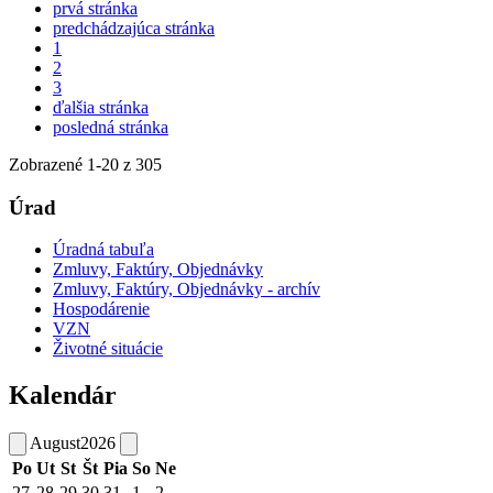
prvá stránka
predchádzajúca stránka
1
2
3
ďalšia stránka
posledná stránka
Zobrazené
1
-
20
z 305
Úrad
Úradná tabuľa
Zmluvy, Faktúry, Objednávky
Zmluvy, Faktúry, Objednávky - archív
Hospodárenie
VZN
Životné situácie
Kalendár
August
2026
Po
Ut
St
Št
Pia
So
Ne
27
28
29
30
31
1
2