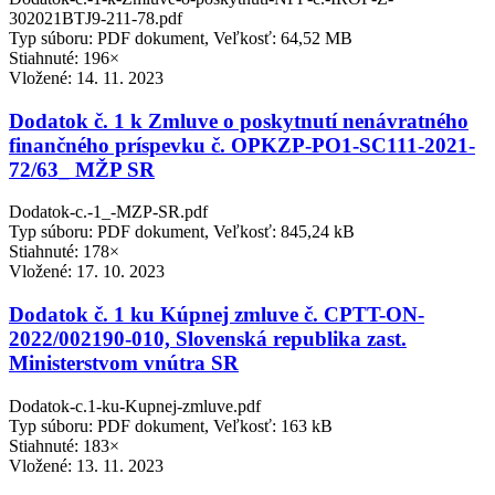
302021BTJ9-211-78.pdf
Typ súboru: PDF dokument, Veľkosť: 64,52 MB
Stiahnuté: 196×
Vložené:
14. 11. 2023
Dodatok č. 1 k Zmluve o poskytnutí nenávratného
finančného príspevku č. OPKZP-PO1-SC111-2021-
72/63_ MŽP SR
Dodatok-c.-1_-MZP-SR.pdf
Typ súboru: PDF dokument, Veľkosť: 845,24 kB
Stiahnuté: 178×
Vložené:
17. 10. 2023
Dodatok č. 1 ku Kúpnej zmluve č. CPTT-ON-
2022/002190-010, Slovenská republika zast.
Ministerstvom vnútra SR
Dodatok-c.1-ku-Kupnej-zmluve.pdf
Typ súboru: PDF dokument, Veľkosť: 163 kB
Stiahnuté: 183×
Vložené:
13. 11. 2023