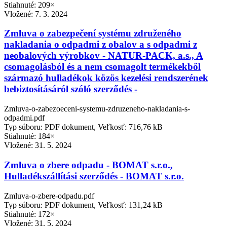
Stiahnuté: 209×
Vložené:
7. 3. 2024
Zmluva o zabezpečení systému združeného
nakladania o odpadmi z obalov a s odpadmi z
neobalových výrobkov - NATUR-PACK, a.s., A
csomagolásból és a nem csomagolt termékekből
származó hulladékok közös kezelési rendszerének
bebiztosításáról szóló szerződés -
Zmluva-o-zabezoeceni-systemu-zdruzeneho-nakladania-s-
odpadmi.pdf
Typ súboru: PDF dokument, Veľkosť: 716,76 kB
Stiahnuté: 184×
Vložené:
31. 5. 2024
Zmluva o zbere odpadu - BOMAT s.r.o.,
Hulladékszállítási szerződés - BOMAT s.r.o.
Zmluva-o-zbere-odpadu.pdf
Typ súboru: PDF dokument, Veľkosť: 131,24 kB
Stiahnuté: 172×
Vložené:
31. 5. 2024