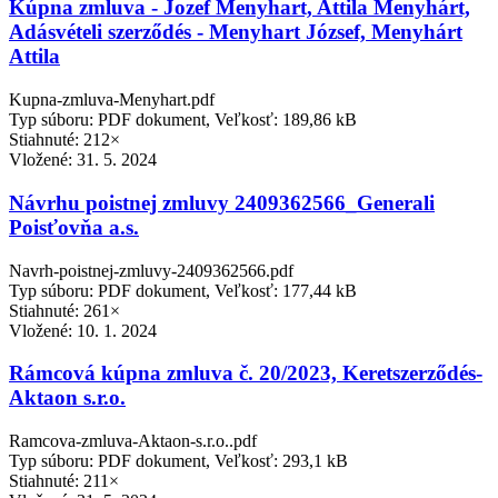
Kúpna zmluva - Jozef Menyhart, Attila Menyhárt,
Adásvételi szerződés - Menyhart József, Menyhárt
Attila
Kupna-zmluva-Menyhart.pdf
Typ súboru: PDF dokument, Veľkosť: 189,86 kB
Stiahnuté: 212×
Vložené:
31. 5. 2024
Návrhu poistnej zmluvy 2409362566_Generali
Poisťovňa a.s.
Navrh-poistnej-zmluvy-2409362566.pdf
Typ súboru: PDF dokument, Veľkosť: 177,44 kB
Stiahnuté: 261×
Vložené:
10. 1. 2024
Rámcová kúpna zmluva č. 20/2023, Keretszerződés-
Aktaon s.r.o.
Ramcova-zmluva-Aktaon-s.r.o..pdf
Typ súboru: PDF dokument, Veľkosť: 293,1 kB
Stiahnuté: 211×