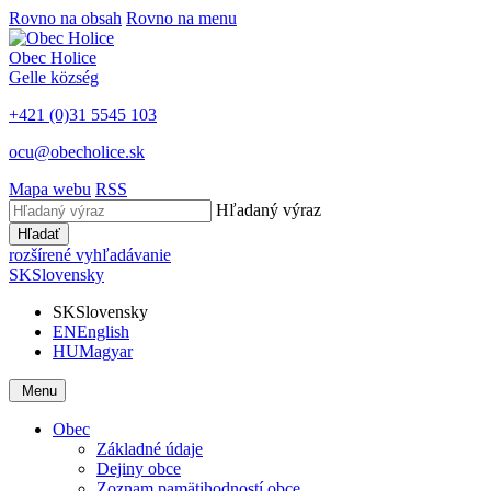
Rovno na obsah
Rovno na menu
Obec
Holice
Gelle
község
+421 (0)31 5545 103
ocu@obecholice.sk
Mapa webu
RSS
Hľadaný výraz
Hľadať
rozšírené vyhľadávanie
SK
Slovensky
SK
Slovensky
EN
English
HU
Magyar
Menu
Obec
Základné údaje
Dejiny obce
Zoznam pamätihodností obce