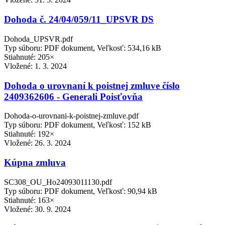
Dohoda č. 24/04/059/11_UPSVR DS
Dohoda_UPSVR.pdf
Typ súboru: PDF dokument, Veľkosť: 534,16 kB
Stiahnuté: 205×
Vložené:
1. 3. 2024
Dohoda o urovnaní k poistnej zmluve číslo
2409362606 - Generali Poisťovňa
Dohoda-o-urovnani-k-poistnej-zmluve.pdf
Typ súboru: PDF dokument, Veľkosť: 152 kB
Stiahnuté: 192×
Vložené:
26. 3. 2024
Kúpna zmluva
SC308_OU_Ho24093011130.pdf
Typ súboru: PDF dokument, Veľkosť: 90,94 kB
Stiahnuté: 163×
Vložené:
30. 9. 2024