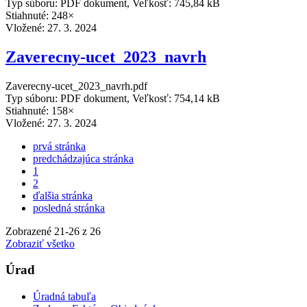
Typ súboru: PDF dokument, Veľkosť: 745,84 kB
Stiahnuté: 248×
Vložené:
27. 3. 2024
Zaverecny-ucet_2023_navrh
Zaverecny-ucet_2023_navrh.pdf
Typ súboru: PDF dokument, Veľkosť: 754,14 kB
Stiahnuté: 158×
Vložené:
27. 3. 2024
prvá stránka
predchádzajúca stránka
1
2
ďalšia stránka
posledná stránka
Zobrazené
21
-
26
z 26
Zobraziť všetko
Úrad
Úradná tabuľa