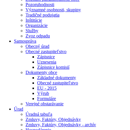
Pozoruhodnosti
Významné osobnosti, skupiny
Tradičné podujatia
Inštitúcie
Organizácie
Služby
Zvoz odpadu
Samospráva
Obecný úrad
Obecné zastupiteľstvo
Zápisnice
Uznesenia
Zápisnice komisií
Dokumenty obce
Základné dokumenty
Obecné zastupiteľstvo
EU - 2015
Výrub
Formuláre
Verejné obstarávanie
Úrad
Úradná tabuľa
Zmluvy, Faktúry, Objednávky
Zmluvy, Faktúry, Objednávky - archív
Hospodárenie