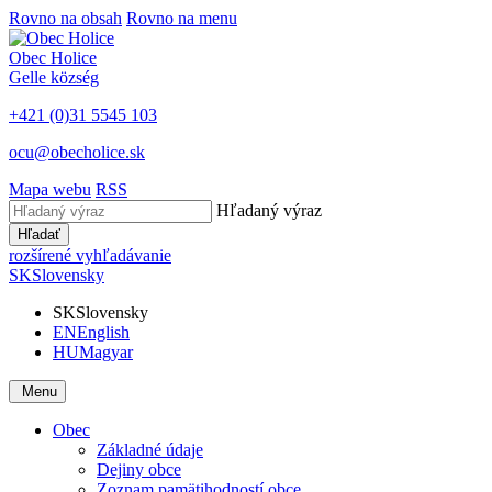
Rovno na obsah
Rovno na menu
Obec
Holice
Gelle
község
+421 (0)31 5545 103
ocu@obecholice.sk
Mapa webu
RSS
Hľadaný výraz
Hľadať
rozšírené vyhľadávanie
SK
Slovensky
SK
Slovensky
EN
English
HU
Magyar
Menu
Obec
Základné údaje
Dejiny obce
Zoznam pamätihodností obce