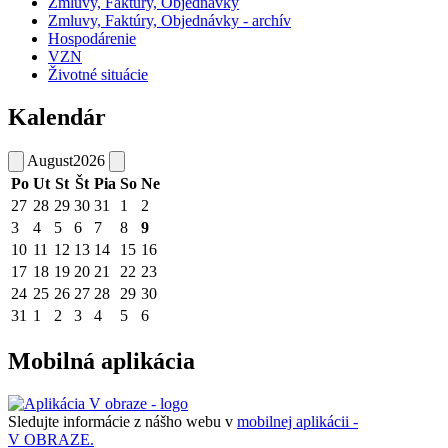
Zmluvy, Faktúry, Objednávky
Zmluvy, Faktúry, Objednávky - archív
Hospodárenie
VZN
Životné situácie
Kalendár
August
2026
Po
Ut
St
Št
Pia
So
Ne
27
28
29
30
31
1
2
3
4
5
6
7
8
9
10
11
12
13
14
15
16
17
18
19
20
21
22
23
24
25
26
27
28
29
30
31
1
2
3
4
5
6
Mobilná aplikácia
Sledujte informácie z nášho webu v
mobilnej aplikácii -
V OBRAZE.