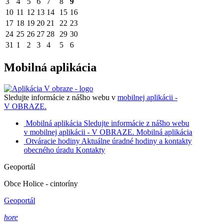
3
4
5
6
7
8
9
10
11
12
13
14
15
16
17
18
19
20
21
22
23
24
25
26
27
28
29
30
31
1
2
3
4
5
6
Mobilná aplikácia
Sledujte informácie z nášho webu v
mobilnej aplikácii -
V OBRAZE.
Mobilná aplikácia
Sledujte informácie z nášho webu
v mobilnej aplikácii - V OBRAZE.
Mobilná aplikácia
Otváracie hodiny
Aktuálne úradné hodiny a kontakty
obecného úradu
Kontakty
Geoportál
Obce Holice - cintoríny
Geoportál
hore