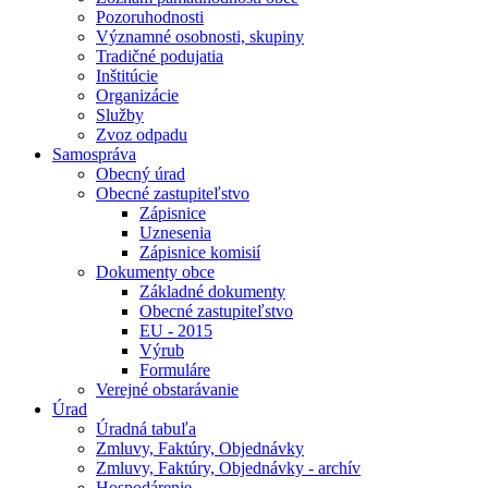
Pozoruhodnosti
Významné osobnosti, skupiny
Tradičné podujatia
Inštitúcie
Organizácie
Služby
Zvoz odpadu
Samospráva
Obecný úrad
Obecné zastupiteľstvo
Zápisnice
Uznesenia
Zápisnice komisií
Dokumenty obce
Základné dokumenty
Obecné zastupiteľstvo
EU - 2015
Výrub
Formuláre
Verejné obstarávanie
Úrad
Úradná tabuľa
Zmluvy, Faktúry, Objednávky
Zmluvy, Faktúry, Objednávky - archív
Hospodárenie