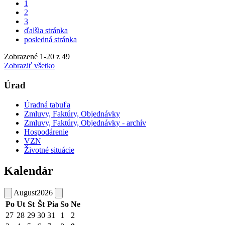
1
2
3
ďalšia stránka
posledná stránka
Zobrazené
1
-
20
z 49
Zobraziť všetko
Úrad
Úradná tabuľa
Zmluvy, Faktúry, Objednávky
Zmluvy, Faktúry, Objednávky - archív
Hospodárenie
VZN
Životné situácie
Kalendár
August
2026
Po
Ut
St
Št
Pia
So
Ne
27
28
29
30
31
1
2