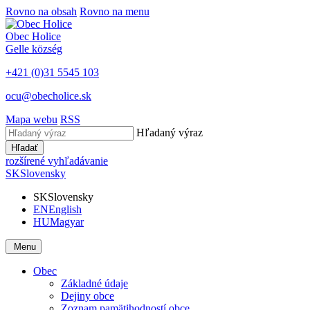
Rovno na obsah
Rovno na menu
Obec
Holice
Gelle
község
+421 (0)31 5545 103
ocu@obecholice.sk
Mapa webu
RSS
Hľadaný výraz
Hľadať
rozšírené vyhľadávanie
SK
Slovensky
SK
Slovensky
EN
English
HU
Magyar
Menu
Obec
Základné údaje
Dejiny obce
Zoznam pamätihodností obce