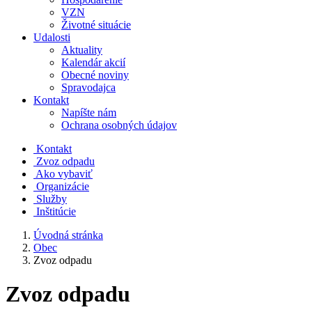
VZN
Životné situácie
Udalosti
Aktuality
Kalendár akcií
Obecné noviny
Spravodajca
Kontakt
Napíšte nám
Ochrana osobných údajov
Kontakt
Zvoz odpadu
Ako vybaviť
Organizácie
Služby
Inštitúcie
Úvodná stránka
Obec
Zvoz odpadu
Zvoz odpadu