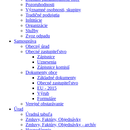
Pozoruhodnosti
Významné osobnosti, skupiny
Tradičné podujatia
Inštitúcie
Organizácie
Služby
Zvoz odpadu
Samospráva
Obecný úrad
Obecné zastupiteľstvo
Zápisnice
Uznesenia
Zápisnice komisií
Dokumenty obce
Základné dokumenty
Obecné zastupiteľstvo
EU - 2015
Výrub
Formuláre
Verejné obstarávanie
Úrad
Úradná tabuľa
Zmluvy, Faktúry, Objednávky
Zmluvy, Faktúry, Objednávky - archív
Hospodárenie