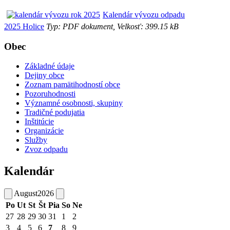
Kalendár vývozu odpadu
2025 Holice
Typ: PDF dokument, Velkosť: 399.15 kB
Obec
Základné údaje
Dejiny obce
Zoznam pamätihodností obce
Pozoruhodnosti
Významné osobnosti, skupiny
Tradičné podujatia
Inštitúcie
Organizácie
Služby
Zvoz odpadu
Kalendár
August
2026
Po
Ut
St
Št
Pia
So
Ne
27
28
29
30
31
1
2
3
4
5
6
7
8
9