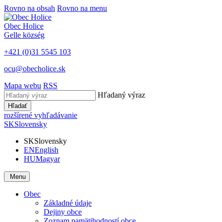
Rovno na obsah
Rovno na menu
Obec
Holice
Gelle
község
+421 (0)31 5545 103
ocu@obecholice.sk
Mapa webu
RSS
Hľadaný výraz
Hľadať
rozšírené vyhľadávanie
SK
Slovensky
SK
Slovensky
EN
English
HU
Magyar
Menu
Obec
Základné údaje
Dejiny obce
Zoznam pamätihodností obce