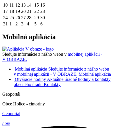
10
11
12
13
14
15
16
17
18
19
20
21
22
23
24
25
26
27
28
29
30
31
1
2
3
4
5
6
Mobilná aplikácia
Sledujte informácie z nášho webu v
mobilnej aplikácii -
V OBRAZE.
Mobilná aplikácia
Sledujte informácie z nášho webu
v mobilnej aplikácii - V OBRAZE.
Mobilná aplikácia
Otváracie hodiny
Aktuálne úradné hodiny a kontakty
obecného úradu
Kontakty
Geoportál
Obce Holice - cintoríny
Geoportál
hore