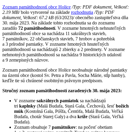
Zoznam pamätihodností obce Holice
/Typ: PDF dokument, Velkosť:
2.19 MB/
bolo vytvorené na základe
rozhodnutia
/Typ: PDF
dokument, Velkosť: 67.2 kB
(63/2023)/ obecného zastupiteľstva dňa
30. mája 2023. Na základe tohto rozhodnutia sa do zoznamu
zaradilo
72 pamätihodností
. V zozname hmotných nehnuteľných
pamätihodností obce sa nachádza 11 sakrálnych stavieb,
7 pamätníkov, 22 občianskych stavieb, 7 hrobov a pohrebísk
a 3 prírodné pamiatky. V zozname hmotných hnuteľných
pamätihodností sa nachádzajú 2 zbierky a 2 predmety. V zozname
nehmotných pamätihodností sa nachádza 9 historických udalostí
a 9 zemepisných názvov.
Zoznam pamätihodností obce Holice neobsahuje národné pamiatky
na území obce (kostol Sv. Petra a Pavla, Socha Márie, stĺp hanby),
keďže tie sú chránené osobitným právnym predpisom.
Stručný zoznam pamätihodností zaradených 30. mája 2023:
V zozname
sakrálnych pamiatok
sa nachádzajú
tri
kaplnky
(Malá Budafa, Stará Gala, Čechová), šesť
božích
múk
(Kostolná Gala, Póšfa, Čentöfa, Malá Budafa, Veľká
Budafa, chotár Starej Galy) a dva
kríže
(Stará Gala, Veľká
Budafa).
Zoznam obsahuje 7
pamätníkov
: na počesť obetiam