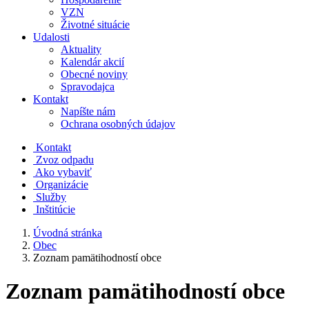
VZN
Životné situácie
Udalosti
Aktuality
Kalendár akcií
Obecné noviny
Spravodajca
Kontakt
Napíšte nám
Ochrana osobných údajov
Kontakt
Zvoz odpadu
Ako vybaviť
Organizácie
Služby
Inštitúcie
Úvodná stránka
Obec
Zoznam pamätihodností obce
Zoznam pamätihodností obce