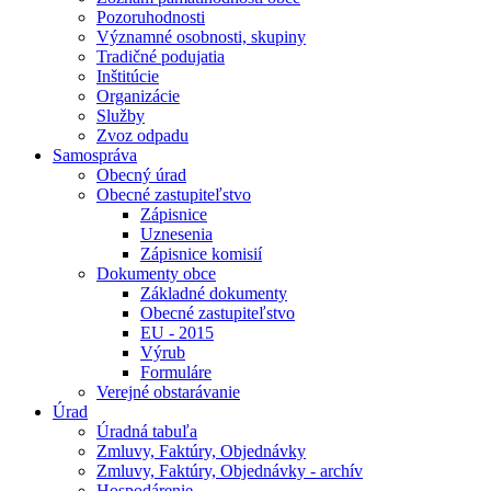
Pozoruhodnosti
Významné osobnosti, skupiny
Tradičné podujatia
Inštitúcie
Organizácie
Služby
Zvoz odpadu
Samospráva
Obecný úrad
Obecné zastupiteľstvo
Zápisnice
Uznesenia
Zápisnice komisií
Dokumenty obce
Základné dokumenty
Obecné zastupiteľstvo
EU - 2015
Výrub
Formuláre
Verejné obstarávanie
Úrad
Úradná tabuľa
Zmluvy, Faktúry, Objednávky
Zmluvy, Faktúry, Objednávky - archív
Hospodárenie