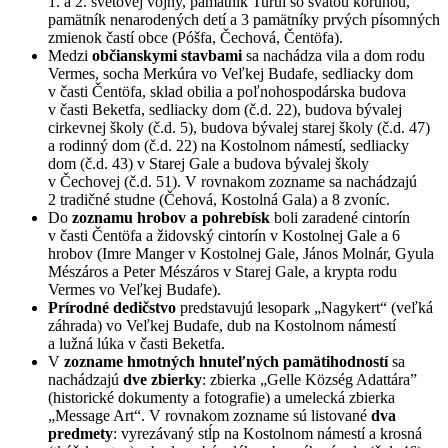
1. a 2. svetovej vojny, pamätník Turul so svätou korunou,
pamätník nenarodených detí a 3 pamätníky prvých písomných
zmienok častí obce (Póšfa, Čechová, Čentöfa).
Medzi
občianskymi stavbami
sa nachádza vila a dom rodu
Vermes, socha Merkúra vo Veľkej Budafe, sedliacky dom
v časti Čentöfa, sklad obilia a poľnohospodárska budova
v časti Beketfa, sedliacky dom (č.d. 22), budova bývalej
cirkevnej školy (č.d. 5), budova bývalej starej školy (č.d. 47)
a rodinný dom (č.d. 22) na Kostolnom námestí, sedliacky
dom (č.d. 43) v Starej Gale a budova bývalej školy
v Čechovej (č.d. 51). V rovnakom zozname sa nachádzajú
2 tradičné studne (Čehová, Kostolná Gala) a 8 zvoníc.
Do
zoznamu hrobov a pohrebísk
boli zaradené cintorín
v časti Čentöfa a židovský cintorín v Kostolnej Gale a 6
hrobov (Imre Manger v Kostolnej Gale, János Molnár, Gyula
Mészáros a Peter Mészáros v Starej Gale, a krypta rodu
Vermes vo Veľkej Budafe).
Prírodné dedičstvo
predstavujú lesopark „Nagykert“ (veľká
záhrada) vo Veľkej Budafe, dub na Kostolnom námestí
a lužná lúka v časti Beketfa.
V
zozname
hmotných hnuteľných pamätihodností
sa
nachádzajú
dve zbierky
: zbierka „Gelle Község Adattára”
(historické dokumenty a fotografie) a umelecká zbierka
„Message Art“. V rovnakom zozname sú listované
dva
predmety
: vyrezávaný stĺp na Kostolnom námestí a krosná