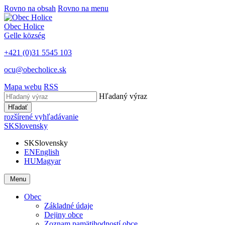
Rovno na obsah
Rovno na menu
Obec
Holice
Gelle
község
+421 (0)31 5545 103
ocu@obecholice.sk
Mapa webu
RSS
Hľadaný výraz
Hľadať
rozšírené vyhľadávanie
SK
Slovensky
SK
Slovensky
EN
English
HU
Magyar
Menu
Obec
Základné údaje
Dejiny obce
Zoznam pamätihodností obce