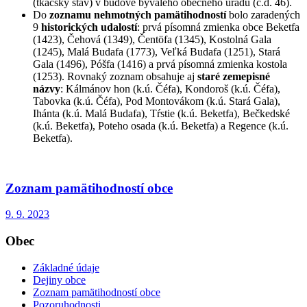
(tkáčsky stav) v budove bývalého obecného úradu (č.d. 46).
Do
zoznamu nehmotných pamätihodností
bolo zaradených
9
historických udalostí
: prvá písomná zmienka obce Beketfa
(1423), Čehová (1349), Čentöfa (1345), Kostolná Gala
(1245), Malá Budafa (1773), Veľká Budafa (1251), Stará
Gala (1496), Póšfa (1416) a prvá písomná zmienka kostola
(1253). Rovnaký zoznam obsahuje aj
staré zemepisné
názvy
: Kálmánov hon (k.ú. Čéfa), Kondoroš (k.ú. Čéfa),
Tabovka (k.ú. Čéfa), Pod Montovákom (k.ú. Stará Gala),
Ihánta (k.ú. Malá Budafa), Tŕstie (k.ú. Beketfa), Bečkedské
(k.ú. Beketfa), Poteho osada (k.ú. Beketfa) a Regence (k.ú.
Beketfa).
Zoznam pamätihodností obce
9. 9. 2023
Obec
Základné údaje
Dejiny obce
Zoznam pamätihodností obce
Pozoruhodnosti