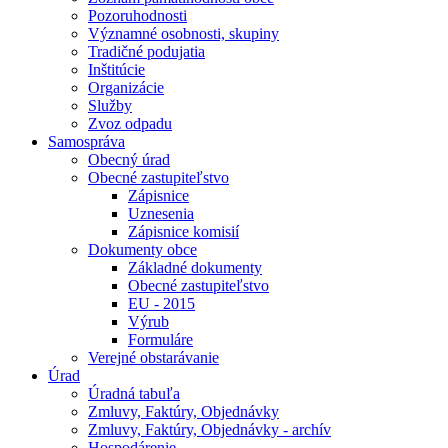
Pozoruhodnosti
Významné osobnosti, skupiny
Tradičné podujatia
Inštitúcie
Organizácie
Služby
Zvoz odpadu
Samospráva
Obecný úrad
Obecné zastupiteľstvo
Zápisnice
Uznesenia
Zápisnice komisií
Dokumenty obce
Základné dokumenty
Obecné zastupiteľstvo
EU - 2015
Výrub
Formuláre
Verejné obstarávanie
Úrad
Úradná tabuľa
Zmluvy, Faktúry, Objednávky
Zmluvy, Faktúry, Objednávky - archív
Hospodárenie