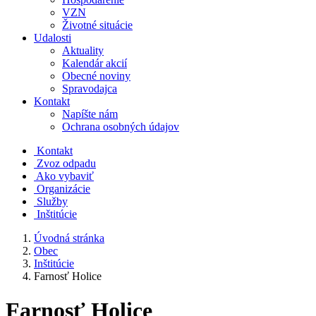
VZN
Životné situácie
Udalosti
Aktuality
Kalendár akcií
Obecné noviny
Spravodajca
Kontakt
Napíšte nám
Ochrana osobných údajov
Kontakt
Zvoz odpadu
Ako vybaviť
Organizácie
Služby
Inštitúcie
Úvodná stránka
Obec
Inštitúcie
Farnosť Holice
Farnosť Holice