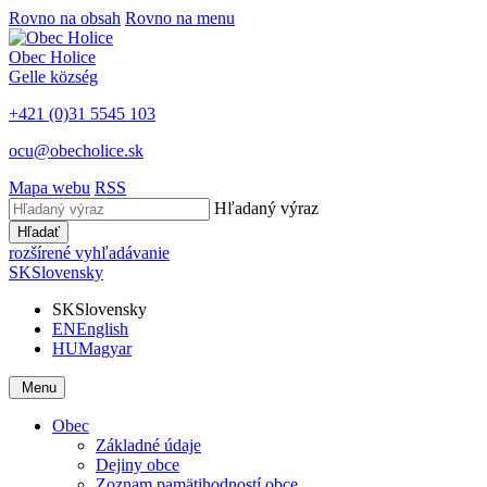
Rovno na obsah
Rovno na menu
Obec
Holice
Gelle
község
+421 (0)31 5545 103
ocu@obecholice.sk
Mapa webu
RSS
Hľadaný výraz
Hľadať
rozšírené vyhľadávanie
SK
Slovensky
SK
Slovensky
EN
English
HU
Magyar
Menu
Obec
Základné údaje
Dejiny obce
Zoznam pamätihodností obce