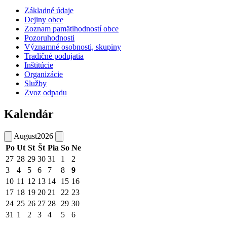
Základné údaje
Dejiny obce
Zoznam pamätihodností obce
Pozoruhodnosti
Významné osobnosti, skupiny
Tradičné podujatia
Inštitúcie
Organizácie
Služby
Zvoz odpadu
Kalendár
August
2026
Po
Ut
St
Št
Pia
So
Ne
27
28
29
30
31
1
2
3
4
5
6
7
8
9
10
11
12
13
14
15
16
17
18
19
20
21
22
23
24
25
26
27
28
29
30
31
1
2
3
4
5
6