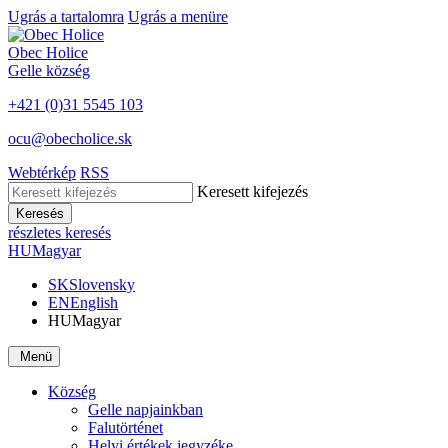
Ugrás a tartalomra
Ugrás a menüre
Obec
Holice
Gelle
község
+421 (0)31 5545 103
ocu@obecholice.sk
Webtérkép
RSS
Keresett kifejezés
Keresés
részletes keresés
HU
Magyar
SK
Slovensky
EN
English
HU
Magyar
Menü
Község
Gelle napjainkban
Falutörténet
Helyi értékek jegyzéke