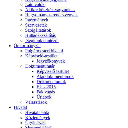
Látnivalók
Akikre büszkék vagyunk…
Hagyományos rendezvények
Intézmények
Szervezetek
Szolgáltatások
Hulladékszállítás
​​ Segítünk elintézni
Önkormányzat
Polgármesteri hivatal
Képviselő-testület
Jegyzőkönyvek
Dokumentumtár
Képviselő-testület
Alapdokumentumok
Dokumentumok
EU - 2015
Fakivágás
Űrlapok
Választások
Hivatal
Hivatali tábla
Közlemények
Ügyintézés
Megrendelések