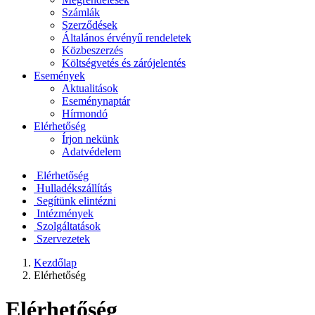
Számlák
Szerződések
Általános érvényű rendeletek
Közbeszerzés
Költségvetés és zárójelentés
Események
Aktualitások
Eseménynaptár
Hírmondó
Elérhetőség
Írjon nekünk
Adatvédelem
Elérhetőség
Hulladékszállítás
Segítünk elintézni
Intézmények
Szolgáltatások
Szervezetek
Kezdőlap
Elérhetőség
Elérhetőség