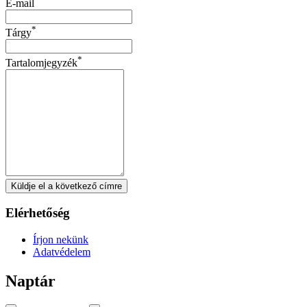
E-mail
*
Tárgy
*
Tartalomjegyzék
Küldje el a következő címre
Elérhetőség
Írjon nekünk
Adatvédelem
Naptár