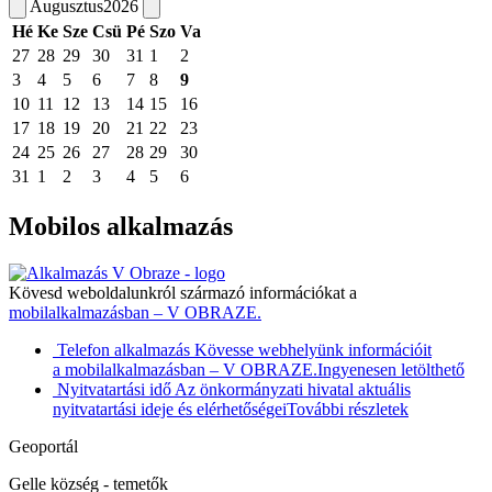
Augusztus
2026
Hé
Ke
Sze
Csü
Pé
Szo
Va
27
28
29
30
31
1
2
3
4
5
6
7
8
9
10
11
12
13
14
15
16
17
18
19
20
21
22
23
24
25
26
27
28
29
30
31
1
2
3
4
5
6
Mobilos alkalmazás
Kövesd weboldalunkról származó információkat a
mobilalkalmazásban – V OBRAZE.
Telefon alkalmazás
Kövesse webhelyünk információit
a mobilalkalmazásban – V OBRAZE.
Ingyenesen letölthető
Nyitvatartási idő
Az önkormányzati hivatal aktuális
nyitvatartási ideje és elérhetőségei
További részletek
Geoportál
Gelle község - temetők