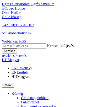
Ugrás a tartalomra
Ugrás a menüre
Obec
Holice
Gelle
község
+421 (0)31 5545 103
ocu@obecholice.sk
Webtérkép
RSS
Keresett kifejezés
Keresés
részletes keresés
HU
Magyar
SK
Slovensky
EN
English
HU
Magyar
Menü
Község
Gelle napjainkban
Falutörténet
Helyi értékek jegyzéke