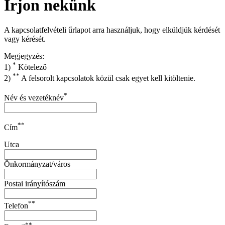
Írjon nekünk
A kapcsolatfelvételi űrlapot arra használjuk, hogy elküldjük kérdését
vagy kérését.
Megjegyzés:
*
1)
Kötelező
**
2)
A felsorolt kapcsolatok közül csak egyet kell kitöltenie.
*
Név és vezetéknév
**
Cím
Utca
Önkormányzat/város
Postai irányítószám
**
Telefon
**