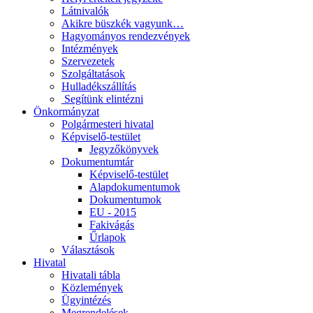
Látnivalók
Akikre büszkék vagyunk…
Hagyományos rendezvények
Intézmények
Szervezetek
Szolgáltatások
Hulladékszállítás
​​ Segítünk elintézni
Önkormányzat
Polgármesteri hivatal
Képviselő-testület
Jegyzőkönyvek
Dokumentumtár
Képviselő-testület
Alapdokumentumok
Dokumentumok
EU - 2015
Fakivágás
Űrlapok
Választások
Hivatal
Hivatali tábla
Közlemények
Ügyintézés
Megrendelések