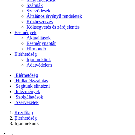
Számlák
Szerződések
Általános érvényű rendeletek
Közbeszerzés
Költségvetés és zárójelentés
Események
Aktualitások
Eseménynaptár
Hírmondó
Elérhetőség
Írjon nekünk
Adatvédelem
Elérhetőség
Hulladékszállítás
Segítünk elintézni
Intézmények
Szolgáltatások
Szervezetek
Kezdőlap
Elérhetőség
Írjon nekünk