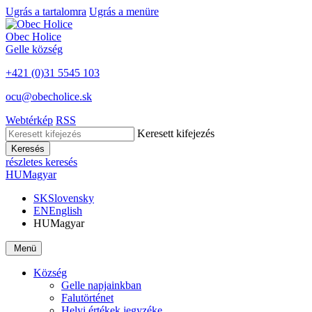
Ugrás a tartalomra
Ugrás a menüre
Obec
Holice
Gelle
község
+421 (0)31 5545 103
ocu@obecholice.sk
Webtérkép
RSS
Keresett kifejezés
Keresés
részletes keresés
HU
Magyar
SK
Slovensky
EN
English
HU
Magyar
Menü
Község
Gelle napjainkban
Falutörténet
Helyi értékek jegyzéke