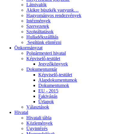
Látnivalók
Akikre büszkék vagyunk…
Hagyományos rendezvények
Intézmények
Szervezetek
Szolgáltatások
Hulladékszállítás
​​ Segítünk elintézni
Önkormányzat
Polgármesteri hivatal
Képviselő-testület
Jegyzőkönyvek
Dokumentumtár
Képviselő-testület
Alapdokumentumok
Dokumentumok
EU - 2015
Fakivágás
Űrlapok
Választások
Hivatal
Hivatali tábla
Közlemények
Ügyintézés
Megrendelések