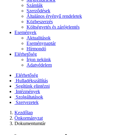
Számlák
Szerződések
Általános érvényű rendeletek
Közbeszerzés
Költségvetés és zárójelentés
Események
Aktualitások
Eseménynaptár
Hírmondó
Elérhetőség
Írjon nekünk
Adatvédelem
Elérhetőség
Hulladékszállítás
Segítünk elintézni
Intézmények
Szolgáltatások
Szervezetek
Kezdőlap
Önkormányzat
Dokumentumtár