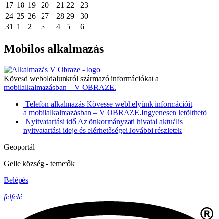
17
18
19
20
21
22
23
24
25
26
27
28
29
30
31
1
2
3
4
5
6
Mobilos alkalmazás
Kövesd weboldalunkról származó információkat a
mobilalkalmazásban – V OBRAZE.
Telefon alkalmazás
Kövesse webhelyünk információit
a mobilalkalmazásban – V OBRAZE.
Ingyenesen letölthető
Nyitvatartási idő
Az önkormányzati hivatal aktuális
nyitvatartási ideje és elérhetőségei
További részletek
Geoportál
Gelle község - temetők
Belépés
felfelé