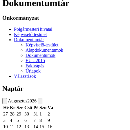
Dokumentumtár
Önkormányzat
Polgármesteri hivatal
Képviselő-testület
Dokumentumtár
Képviselő-testület
Alapdokumentumok
Dokumentumok
EU - 2015
Fakivágás
Űrlapok
Választások
Naptár
Augusztus
2026
Hé
Ke
Sze
Csü
Pé
Szo
Va
27
28
29
30
31
1
2
3
4
5
6
7
8
9
10
11
12
13
14
15
16