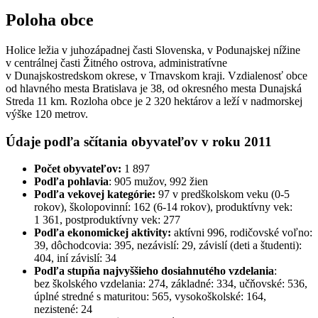
Poloha obce
Holice ležia v juhozápadnej časti Slovenska, v Podunajskej nížine
v centrálnej časti Žitného ostrova, administratívne
v Dunajskostredskom okrese, v Trnavskom kraji. Vzdialenosť obce
od hlavného mesta Bratislava je 38, od okresného mesta Dunajská
Streda 11 km. Rozloha obce je 2 320 hektárov a leží v nadmorskej
výške 120 metrov.
Údaje podľa sčítania obyvateľov v roku 2011
Počet obyvateľov:
1 897
Podľa pohlavia
: 905 mužov, 992 žien
Podľa vekovej kategórie:
97 v predškolskom veku (0-5
rokov), školopovinní: 162 (6-14 rokov), produktívny vek:
1 361, postproduktívny vek: 277
Podľa ekonomickej aktivity:
aktívni 996, rodičovské voľno:
39, dôchodcovia: 395, nezávislí: 29, závislí (deti a študenti):
404, iní závislí: 34
Podľa stupňa najvyššieho dosiahnutého vzdelania
:
bez školského vzdelania: 274, základné: 334, učňovské: 536,
úplné stredné s maturitou: 565, vysokoškolské: 164,
nezistené: 24