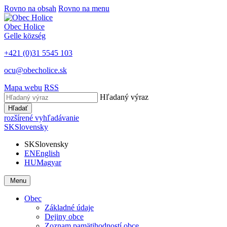
Rovno na obsah
Rovno na menu
Obec
Holice
Gelle
község
+421 (0)31 5545 103
ocu@obecholice.sk
Mapa webu
RSS
Hľadaný výraz
Hľadať
rozšírené vyhľadávanie
SK
Slovensky
SK
Slovensky
EN
English
HU
Magyar
Menu
Obec
Základné údaje
Dejiny obce
Zoznam pamätihodností obce