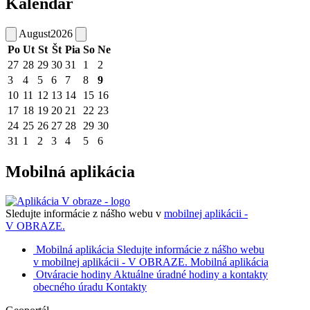
Kalendár
August
2026
Po
Ut
St
Št
Pia
So
Ne
27
28
29
30
31
1
2
3
4
5
6
7
8
9
10
11
12
13
14
15
16
17
18
19
20
21
22
23
24
25
26
27
28
29
30
31
1
2
3
4
5
6
Mobilná aplikácia
Sledujte informácie z nášho webu v
mobilnej aplikácii -
V OBRAZE.
Mobilná aplikácia
Sledujte informácie z nášho webu
v mobilnej aplikácii - V OBRAZE.
Mobilná aplikácia
Otváracie hodiny
Aktuálne úradné hodiny a kontakty
obecného úradu
Kontakty