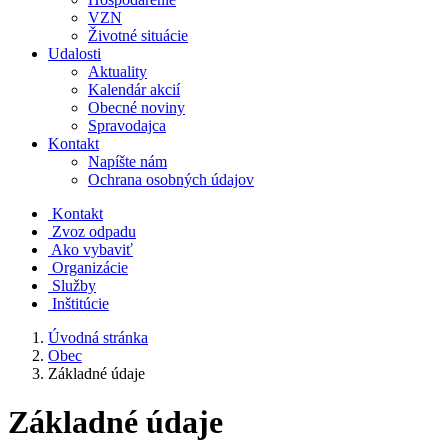
VZN
Životné situácie
Udalosti
Aktuality
Kalendár akcií
Obecné noviny
Spravodajca
Kontakt
Napíšte nám
Ochrana osobných údajov
Kontakt
Zvoz odpadu
Ako vybaviť
Organizácie
Služby
Inštitúcie
Úvodná stránka
Obec
Základné údaje
Základné údaje