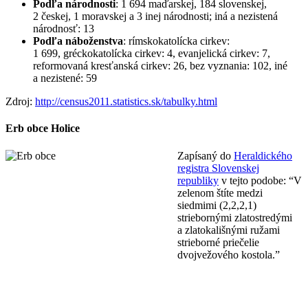
Podľa národnosti
: 1 694 maďarskej, 184 slovenskej,
2 českej, 1 moravskej a 3 inej národnosti; iná a nezistená
národnosť: 13
Podľa náboženstva
: rímskokatolícka cirkev:
1 699, gréckokatolícka cirkev: 4, evanjelická cirkev: 7,
reformovaná kresťanská cirkev: 26, bez vyznania: 102, iné
a nezistené: 59
Zdroj:
http://census2011.statistics.sk/tabulky.html
Erb obce Holice
Zapísaný do
Heraldického
registra Slovenskej
republiky
v tejto podobe: “V
zelenom štíte medzi
siedmimi (2,2,2,1)
striebornými zlatostredými
a zlatokališnými ružami
strieborné priečelie
dvojvežového kostola.”