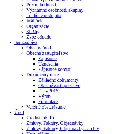
Pozoruhodnosti
Významné osobnosti, skupiny
Tradičné podujatia
Inštitúcie
Organizácie
Služby
Zvoz odpadu
Samospráva
Obecný úrad
Obecné zastupiteľstvo
Zápisnice
Uznesenia
Zápisnice komisií
Dokumenty obce
Základné dokumenty
Obecné zastupiteľstvo
EU - 2015
Výrub
Formuláre
Verejné obstarávanie
Úrad
Úradná tabuľa
Zmluvy, Faktúry, Objednávky
Zmluvy, Faktúry, Objednávky - archív
Hospodárenie