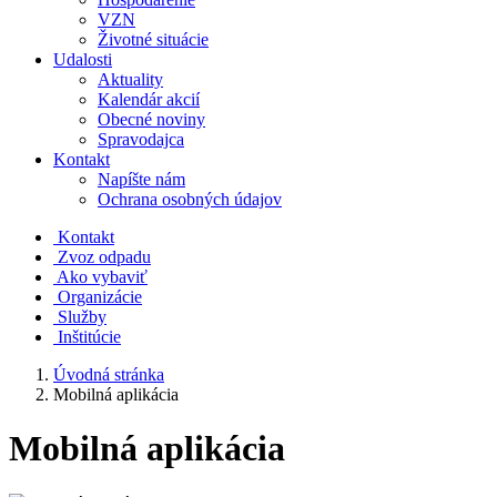
VZN
Životné situácie
Udalosti
Aktuality
Kalendár akcií
Obecné noviny
Spravodajca
Kontakt
Napíšte nám
Ochrana osobných údajov
Kontakt
Zvoz odpadu
Ako vybaviť
Organizácie
Služby
Inštitúcie
Úvodná stránka
Mobilná aplikácia
Mobilná aplikácia