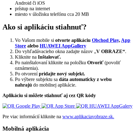
Android či iOS
prístup na internet
miesto v úložisku telefónu cca 20 MB
Ako si aplikáciu stiahnuť?
Vo Vašom mobile si
otvorte aplikáciu
Obchod Play
,
App
Store
alebo
HUAWEI AppGallery
Do vyhľadávacieho okna zadajte názov „
V OBRAZE“
.
Kliknite na
Inštalovať.
Po nainštalovaní kliknite na položku
Otvoriť
(povoliť
oznámenia).
Po otvorení
pridajte nový subjekt.
Po výbere subjektu sa
dáta automaticky z webu
nahrajú
do mobilnej aplikácie.
Aplikáciu si môžete stiahnuť aj cez QR kódy
Pre viac informácií kliknite na
www.aplikaciavobraze.sk.
Mobilná aplikácia