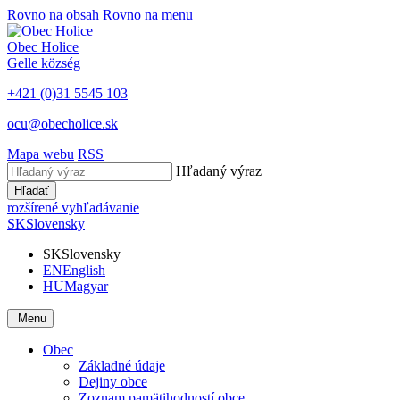
Rovno na obsah
Rovno na menu
Obec
Holice
Gelle
község
+421 (0)31 5545 103
ocu@obecholice.sk
Mapa webu
RSS
Hľadaný výraz
Hľadať
rozšírené vyhľadávanie
SK
Slovensky
SK
Slovensky
EN
English
HU
Magyar
Menu
Obec
Základné údaje
Dejiny obce
Zoznam pamätihodností obce