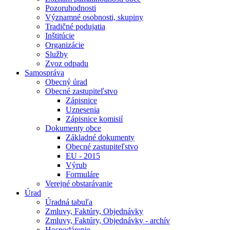
Pozoruhodnosti
Významné osobnosti, skupiny
Tradičné podujatia
Inštitúcie
Organizácie
Služby
Zvoz odpadu
Samospráva
Obecný úrad
Obecné zastupiteľstvo
Zápisnice
Uznesenia
Zápisnice komisií
Dokumenty obce
Základné dokumenty
Obecné zastupiteľstvo
EU - 2015
Výrub
Formuláre
Verejné obstarávanie
Úrad
Úradná tabuľa
Zmluvy, Faktúry, Objednávky
Zmluvy, Faktúry, Objednávky - archív
Hospodárenie