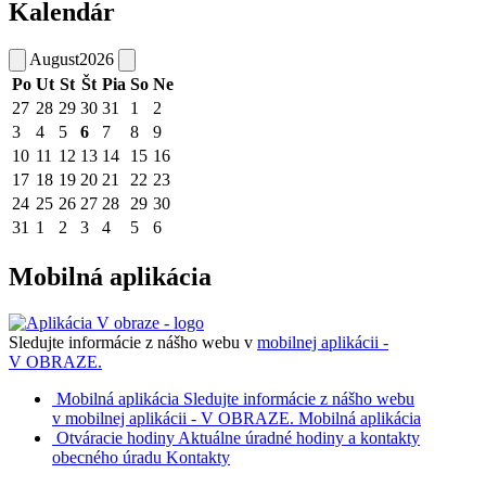
Kalendár
August
2026
Po
Ut
St
Št
Pia
So
Ne
27
28
29
30
31
1
2
3
4
5
6
7
8
9
10
11
12
13
14
15
16
17
18
19
20
21
22
23
24
25
26
27
28
29
30
31
1
2
3
4
5
6
Mobilná aplikácia
Sledujte informácie z nášho webu v
mobilnej aplikácii -
V OBRAZE.
Mobilná aplikácia
Sledujte informácie z nášho webu
v mobilnej aplikácii - V OBRAZE.
Mobilná aplikácia
Otváracie hodiny
Aktuálne úradné hodiny a kontakty
obecného úradu
Kontakty