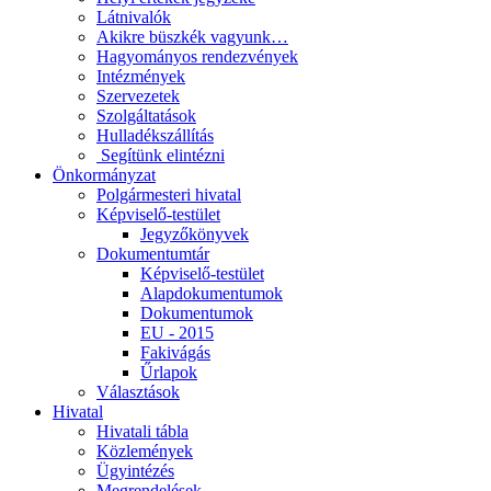
Látnivalók
Akikre büszkék vagyunk…
Hagyományos rendezvények
Intézmények
Szervezetek
Szolgáltatások
Hulladékszállítás
​​ Segítünk elintézni
Önkormányzat
Polgármesteri hivatal
Képviselő-testület
Jegyzőkönyvek
Dokumentumtár
Képviselő-testület
Alapdokumentumok
Dokumentumok
EU - 2015
Fakivágás
Űrlapok
Választások
Hivatal
Hivatali tábla
Közlemények
Ügyintézés
Megrendelések