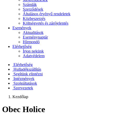
Számlák
Szerződések
Általános érvényű rendeletek
Közbeszerzés
Költségvetés és zárójelentés
Események
Aktualitások
Eseménynaptár
Hírmondó
Elérhetőség
Írjon nekünk
Adatvédelem
Elérhetőség
Hulladékszállítás
Segítünk elintézni
Intézmények
Szolgáltatások
Szervezetek
Kezdőlap
Obec Holice