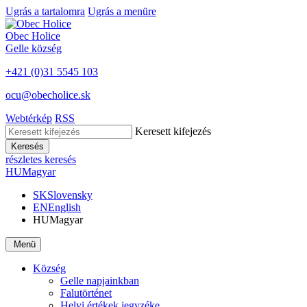
Ugrás a tartalomra
Ugrás a menüre
Obec
Holice
Gelle
község
+421 (0)31 5545 103
ocu@obecholice.sk
Webtérkép
RSS
Keresett kifejezés
Keresés
részletes keresés
HU
Magyar
SK
Slovensky
EN
English
HU
Magyar
Menü
Község
Gelle napjainkban
Falutörténet
Helyi értékek jegyzéke