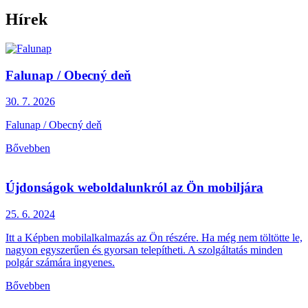
Hírek
Falunap / Obecný deň
30. 7.
2026
Falunap / Obecný deň
Bővebben
Újdonságok weboldalunkról az Ön mobiljára
25. 6.
2024
Itt a Képben mobilalkalmazás az Ön részére. Ha még nem töltötte le,
nagyon egyszerűen és gyorsan telepítheti. A szolgáltatás minden
polgár számára ingyenes.
Bővebben