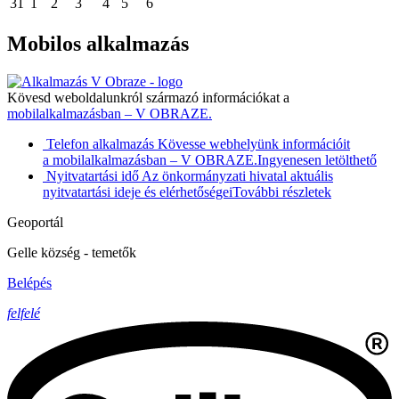
31
1
2
3
4
5
6
Mobilos alkalmazás
Kövesd weboldalunkról származó információkat a
mobilalkalmazásban – V OBRAZE.
Telefon alkalmazás
Kövesse webhelyünk információit
a mobilalkalmazásban – V OBRAZE.
Ingyenesen letölthető
Nyitvatartási idő
Az önkormányzati hivatal aktuális
nyitvatartási ideje és elérhetőségei
További részletek
Geoportál
Gelle község - temetők
Belépés
felfelé