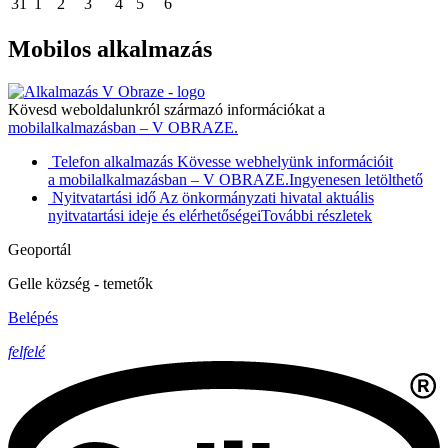
31
1
2
3
4
5
6
Mobilos alkalmazás
Kövesd weboldalunkról származó információkat a
mobilalkalmazásban – V OBRAZE.
Telefon alkalmazás
Kövesse webhelyünk információit
a mobilalkalmazásban – V OBRAZE.
Ingyenesen letölthető
Nyitvatartási idő
Az önkormányzati hivatal aktuális
nyitvatartási ideje és elérhetőségei
További részletek
Geoportál
Gelle község - temetők
Belépés
felfelé