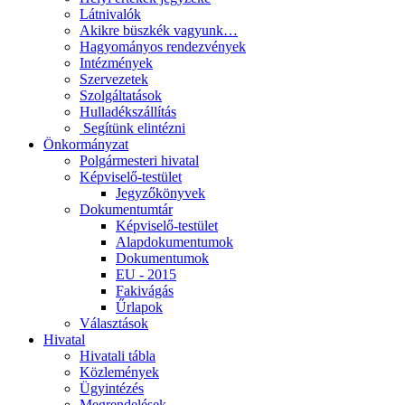
Látnivalók
Akikre büszkék vagyunk…
Hagyományos rendezvények
Intézmények
Szervezetek
Szolgáltatások
Hulladékszállítás
​​ Segítünk elintézni
Önkormányzat
Polgármesteri hivatal
Képviselő-testület
Jegyzőkönyvek
Dokumentumtár
Képviselő-testület
Alapdokumentumok
Dokumentumok
EU - 2015
Fakivágás
Űrlapok
Választások
Hivatal
Hivatali tábla
Közlemények
Ügyintézés
Megrendelések