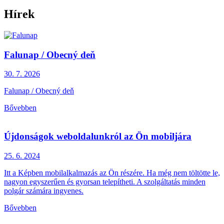
Hírek
Falunap / Obecný deň
30. 7.
2026
Falunap / Obecný deň
Bővebben
Újdonságok weboldalunkról az Ön mobiljára
25. 6.
2024
Itt a Képben mobilalkalmazás az Ön részére. Ha még nem töltötte le,
nagyon egyszerűen és gyorsan telepítheti. A szolgáltatás minden
polgár számára ingyenes.
Bővebben