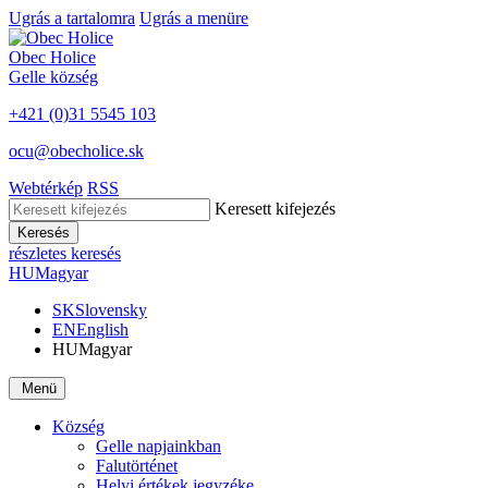
Ugrás a tartalomra
Ugrás a menüre
Obec
Holice
Gelle
község
+421 (0)31 5545 103
ocu@obecholice.sk
Webtérkép
RSS
Keresett kifejezés
Keresés
részletes keresés
HU
Magyar
SK
Slovensky
EN
English
HU
Magyar
Menü
Község
Gelle napjainkban
Falutörténet
Helyi értékek jegyzéke