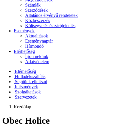
Számlák
Szerződések
Általános érvényű rendeletek
Közbeszerzés
Költségvetés és zárójelentés
Események
Aktualitások
Eseménynaptár
Hírmondó
Elérhetőség
Írjon nekünk
Adatvédelem
Elérhetőség
Hulladékszállítás
Segítünk elintézni
Intézmények
Szolgáltatások
Szervezetek
Kezdőlap
Obec Holice