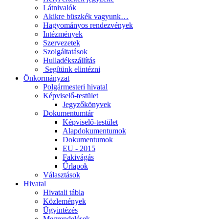
Látnivalók
Akikre büszkék vagyunk…
Hagyományos rendezvények
Intézmények
Szervezetek
Szolgáltatások
Hulladékszállítás
​​ Segítünk elintézni
Önkormányzat
Polgármesteri hivatal
Képviselő-testület
Jegyzőkönyvek
Dokumentumtár
Képviselő-testület
Alapdokumentumok
Dokumentumok
EU - 2015
Fakivágás
Űrlapok
Választások
Hivatal
Hivatali tábla
Közlemények
Ügyintézés
Megrendelések