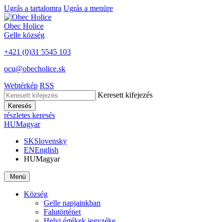
Ugrás a tartalomra
Ugrás a menüre
Obec
Holice
Gelle
község
+421 (0)31 5545 103
ocu@obecholice.sk
Webtérkép
RSS
Keresett kifejezés
Keresés
részletes keresés
HU
Magyar
SK
Slovensky
EN
English
HU
Magyar
Menü
Község
Gelle napjainkban
Falutörténet
Helyi értékek jegyzéke