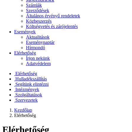
Számlák
Szerződések
Általános érvényű rendeletek
Közbeszerzés
Költségvetés és zárójelentés
Események
Aktualitások
Eseménynaptár
Hírmondó
Elérhetőség
Írjon nekünk
Adatvédelem
Elérhetőség
Hulladékszállítás
Segítünk elintézni
Intézmények
Szolgáltatások
Szervezetek
Kezdőlap
Elérhetőség
Elérhetőség